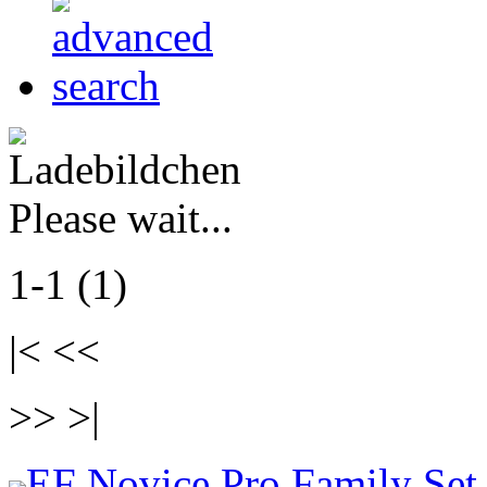
Please wait...
1-1 (1)
|< <<
>> >|
EF Novice Pro Family Set