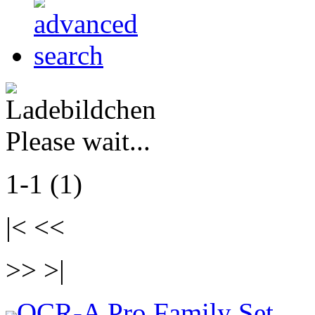
Please wait...
1-1 (1)
|< <<
>> >|
OCR-A Pro Family Set