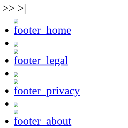
>> >|