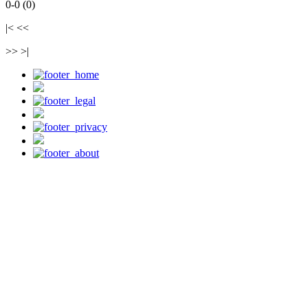
0-0 (0)
|< <<
>> >|