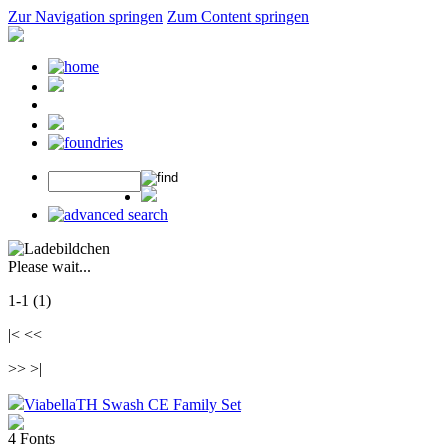
Zur Navigation springen
Zum Content springen
Please wait...
1-1 (1)
|< <<
>> >|
ViabellaTH Swash CE Family Set
4 Fonts