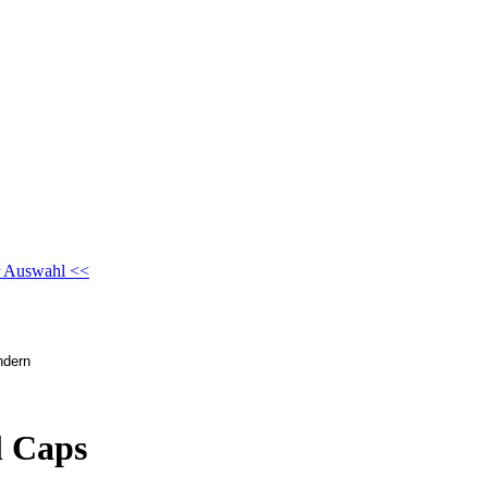
r Auswahl <<
l Caps