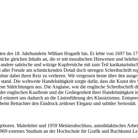
sten des 18. Jahrhunderts William Hogarth hin. Er lebte von 1697 bis
tiche gleichen Inhalts an, die er mit moralischen Hinweisen und beleh
le andere satirische und witzige Kupferstiche mit zum Teil karikaturis
i aller Freude am schmückenden Detail doch strengen Schreibschrift reg
, ohne dabei ihren Reiz zu verlieren. Wir vergessen heute über den au
 stand. Die weltweite Handelstätigkeit sorgte dafür, dass die Kunst des 
e Stilrichtungen aus. Die Anglaise, wie die englische Schreibschrift d
der englischen Kaufleute und die Gediegenheit ihrer Handelstätigkeit in
d erinnert uns dadurch an die Linienführung des Klassizismus. Entspre
eim Betrachter den Eindruck zeitloser Eleganz und subtiler Seriosität.
eboren. Malerlehre und 1959 Meisterabschluss, autodidaktisches Arbei
 1969 externes Studium an der Hochschule für Grafik und Buchkunst L