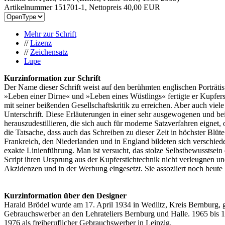
Artikelnummer 151701-1, Nettopreis
40,00 EUR
Mehr zur Schrift
//
Lizenz
//
Zeichensatz
Lupe
Kurzinformation zur Schrift
Der Name dieser Schrift weist auf den berühmten englischen Porträti
»Leben einer Dirne« und »Leben eines Wüstlings« fertigte er Kupfers
mit seiner beißenden Gesellschaftskritik zu erreichen. Aber auch vie
Unterschrift. Diese Erläuterungen in einer sehr ausgewogenen und be
herauszudestillieren, die sich auch für moderne Satzverfahren eignet
die Tatsache, dass auch das Schreiben zu dieser Zeit in höchster Blüte
Frankreich, den Niederlanden und in England bildeten sich verschieden
exakte Linienführung. Man ist versucht, das stolze Selbstbewusstsein 
Script ihren Ursprung aus der Kupferstichtechnik nicht verleugnen un
Akzidenzen und in der Werbung eingesetzt. Sie assoziiert noch heute b
Kurzinformation über den Designer
Harald Brödel wurde am 17. April 1934 in Wedlitz, Kreis Bernburg, g
Gebrauchswerber an den Lehrateliers Bernburg und Halle. 1965 bis
1976 als freiberuflicher Gebrauchswerber in Leipzig.