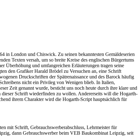
 1764 in London und Chiswick. Zu seinen bekanntesten Gemäldeserien
renden Texten versah, um so breite Kreise des englischen Bürgertums
tischer Überhöhung und umfangreichen Erläuterungen tragen seine
ten den Grafiker Harald Brödel zu Versuchen an, eine Schrift
sgewogenen Druckschriften der Spätrenaissance und des Barock häufig
Schreibens nicht ein Privileg von Wenigen blieb. In Italien,
ieser Zeit genannt wurde, besticht uns noch heute durch ihre klare und
 dieser Schrift wiederfinden zu wollen. Andererseits will die Hogarth-
chend ihrem Charakter wird die Hogarth-Script hauptsächlich für
ten mit Schrift, Gebrauchswerberabschluss, Lehrmeister für
eipzig, dann Gebrauchswerber beim VEB Baukombinat Leipzig, seit