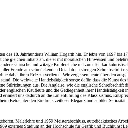
sten des 18. Jahrhunderts William Hogarth hin. Er lebte von 1697 bis
tiche gleichen Inhalts an, die er mit moralischen Hinweisen und beleh
le andere satirische und witzige Kupferstiche mit zum Teil karikaturis
i aller Freude am schmückenden Detail doch strengen Schreibschrift reg
, ohne dabei ihren Reiz zu verlieren. Wir vergessen heute über den au
 stand. Die weltweite Handelstätigkeit sorgte dafür, dass die Kunst des 
e Stilrichtungen aus. Die Anglaise, wie die englische Schreibschrift d
der englischen Kaufleute und die Gediegenheit ihrer Handelstätigkeit in
d erinnert uns dadurch an die Linienführung des Klassizismus. Entspre
eim Betrachter den Eindruck zeitloser Eleganz und subtiler Seriosität.
eboren. Malerlehre und 1959 Meisterabschluss, autodidaktisches Arbei
 1969 externes Studium an der Hochschule für Grafik und Buchkunst L