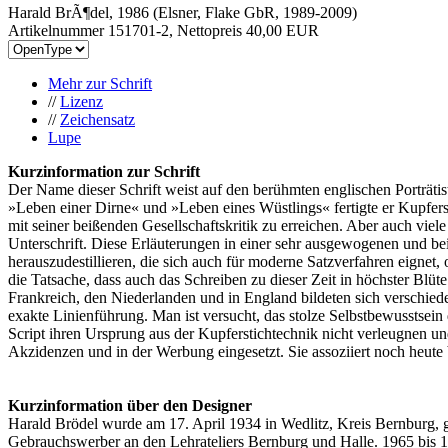
Harald BrÃ¶del, 1986 (Elsner, Flake GbR, 1989-2009)
Artikelnummer 151701-2, Nettopreis
40,00 EUR
Mehr zur Schrift
//
Lizenz
//
Zeichensatz
Lupe
Kurzinformation zur Schrift
Der Name dieser Schrift weist auf den berühmten englischen Porträti
»Leben einer Dirne« und »Leben eines Wüstlings« fertigte er Kupfers
mit seiner beißenden Gesellschaftskritik zu erreichen. Aber auch vie
Unterschrift. Diese Erläuterungen in einer sehr ausgewogenen und be
herauszudestillieren, die sich auch für moderne Satzverfahren eignet
die Tatsache, dass auch das Schreiben zu dieser Zeit in höchster Blüte
Frankreich, den Niederlanden und in England bildeten sich verschieden
exakte Linienführung. Man ist versucht, das stolze Selbstbewusstsein 
Script ihren Ursprung aus der Kupferstichtechnik nicht verleugnen un
Akzidenzen und in der Werbung eingesetzt. Sie assoziiert noch heute b
Kurzinformation über den Designer
Harald Brödel wurde am 17. April 1934 in Wedlitz, Kreis Bernburg, g
Gebrauchswerber an den Lehrateliers Bernburg und Halle. 1965 bis