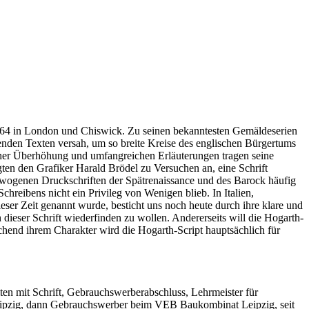
 1764 in London und Chiswick. Zu seinen bekanntesten Gemäldeserien
renden Texten versah, um so breite Kreise des englischen Bürgertums
tischer Überhöhung und umfangreichen Erläuterungen tragen seine
ten den Grafiker Harald Brödel zu Versuchen an, eine Schrift
sgewogenen Druckschriften der Spätrenaissance und des Barock häufig
Schreibens nicht ein Privileg von Wenigen blieb. In Italien,
ieser Zeit genannt wurde, besticht uns noch heute durch ihre klare und
 dieser Schrift wiederfinden zu wollen. Andererseits will die Hogarth-
chend ihrem Charakter wird die Hogarth-Script hauptsächlich für
ten mit Schrift, Gebrauchswerberabschluss, Lehrmeister für
eipzig, dann Gebrauchswerber beim VEB Baukombinat Leipzig, seit